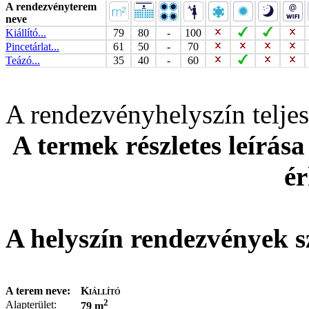
A rendezvényterem
neve
Kiállító...
79
80
-
100
Pincetárlat...
61
50
-
70
Teázó...
35
40
-
60
A rendezvényhelyszín telj
A termek részletes leírása
ér
A helyszín rendezvények s
A terem neve:
Kiállító
2
Alapterület:
79 m