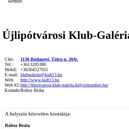
kertben
Újlipótvárosi Klub-Galéri
Cím:
1136 Budapest, Tátra u. 20/b.
Tel.:
+3613205380
Mobil:
+36304527011
E-mail:
klubgaleria@kult13.hu
Web:
http://www.kult13.hu
Web #2:
http://jlipotvarosi-klub-galeria.helyszinonline.hu/
Kontakt:
Roboz Beáta
A helyszín közvetlen kontaktja:
Roboz Beáta