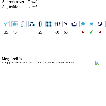
A terem neve:
Teázó
2
Alapterület:
35 m
35
40
-
-
25
-
60
60
-
Megközelítés
A "Újlipótvárosi Klub-Galéria" rendezvényhelyszín megközelítése: