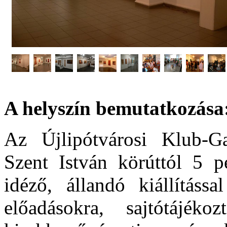
A helyszín bemutatkozása
Az Újlipótvárosi Klub-Ga
Szent István körúttól 5 p
idéző, állandó kiállításs
előadásokra, sajtótájéko