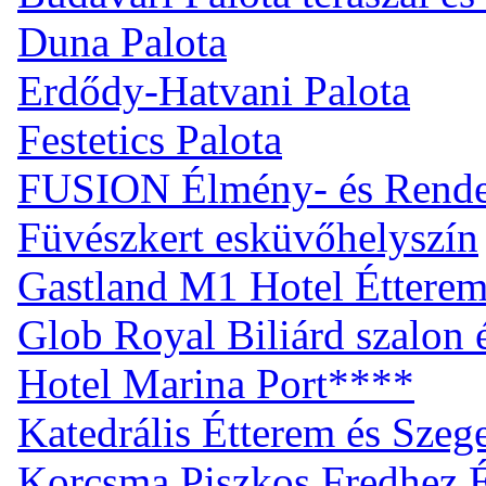
Duna Palota
Erdődy-Hatvani Palota
Festetics Palota
FUSION Élmény- és Rend
Füvészkert esküvőhelyszín
Gastland M1 Hotel Éttere
Glob Royal Biliárd szalon
Hotel Marina Port****
Katedrális Étterem és Sze
Korcsma Piszkos Fredhez 