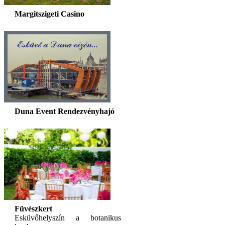
Margitszigeti Casino
Duna Event Rendezvényhajó
Füvészkert
Esküvőhelyszín a botanikus