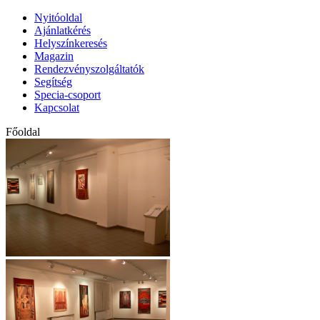
Nyitóoldal
Ajánlatkérés
Helyszínkeresés
Magazin
Rendezvényszolgáltatók
Segítség
Specia-csoport
Kapcsolat
Főoldal