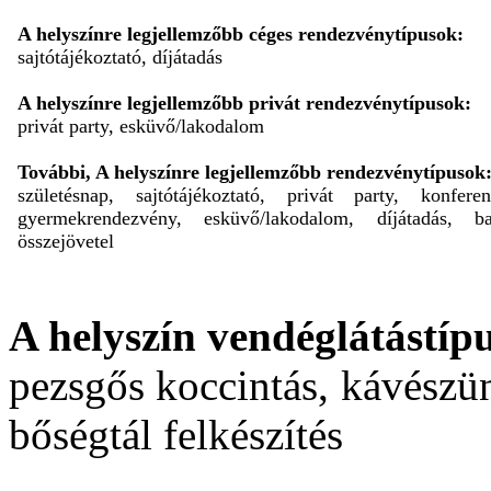
A helyszínre legjellemzőbb céges rendezvénytípusok:
sajtótájékoztató, díjátadás
A helyszínre legjellemzőbb privát rendezvénytípusok:
privát party, esküvő/lakodalom
További, A helyszínre legjellemzőbb rendezvénytípusok
születésnap, sajtótájékoztató, privát party, konferen
gyermekrendezvény, esküvő/lakodalom, díjátadás, ba
összejövetel
A helyszín vendéglátástípu
pezsgős koccintás, kávészün
bőségtál felkészítés