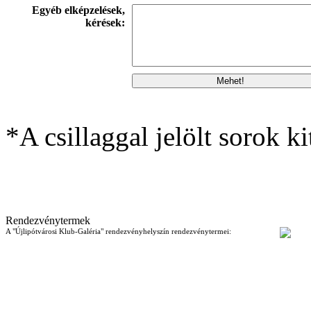
Egyéb elképzelések,
kérések:
*A csillaggal jelölt sorok ki
Rendezvénytermek
A "Újlipótvárosi Klub-Galéria" rendezvényhelyszín rendezvénytermei: