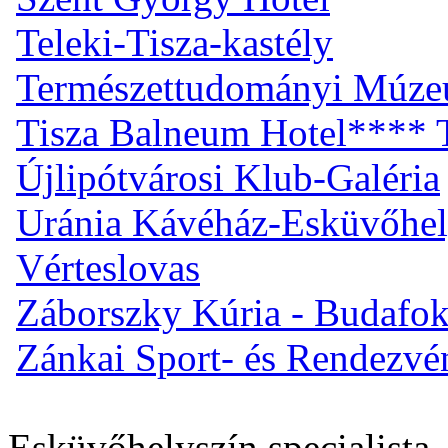
Teleki-Tisza-kastély
Természettudományi Múz
Tisza Balneum Hotel**** T
Újlipótvárosi Klub-Galéria
Uránia Kávéház-Esküvőhel
Vérteslovas
Záborszky Kúria - Budafo
Zánkai Sport- és Rendezv
Esküvőhelyszín specialista