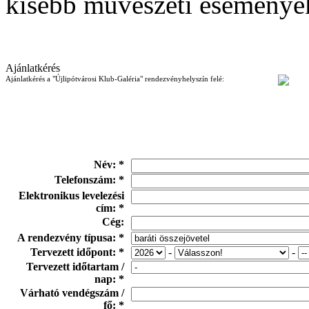
kisebb művészeti eseményekr
Ajánlatkérés
Ajánlatkérés a "Újlipótvárosi Klub-Galéria" rendezvényhelyszín felé:
Név: *
Telefonszám: *
Elektronikus levelezési
cím: *
Cég:
A rendezvény típusa: *
Tervezett időpont: *
-
-
Tervezett időtartam /
nap: *
Várható vendégszám /
fő: *