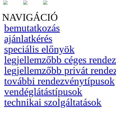
NAVIGÁCIÓ
bemutatkozás
ajánlatkérés
speciális előnyök
legjellemzőbb céges rende
legjellemzőbb privát rend
további rendezvénytípusok
vendéglátástípusok
technikai szolgáltatások