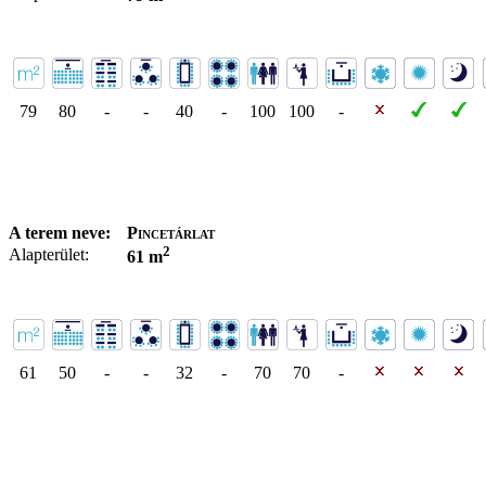
79
80
-
-
40
-
100
100
-
A terem neve:
Pincetárlat
2
Alapterület:
61 m
61
50
-
-
32
-
70
70
-