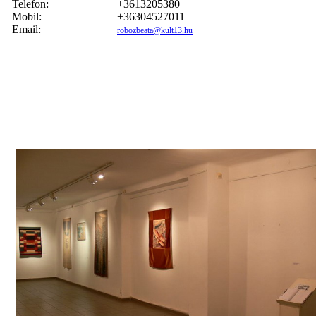
Telefon:
+3613205380
Mobil:
+36304527011
Email:
robozbeata@kult13.hu
Képgaléria