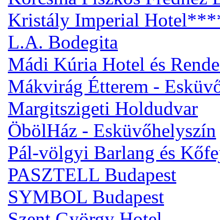
Kristály Imperial Hotel***
L.A. Bodegita
Mádi Kúria Hotel és Rend
Mákvirág Étterem - Esküvő
Margitszigeti Holdudvar
ÖbölHáz - Esküvőhelyszín
Pál-völgyi Barlang és Kőfe
PASZTELL Budapest
SYMBOL Budapest
Szent György Hotel