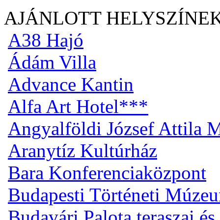
AJÁNLOTT HELYSZÍNE
A38 Hajó
Ádám Villa
Advance Kantin
Alfa Art Hotel***
Angyalföldi József Attila
Aranytíz Kultúrház
Bara Konferenciaközpont
Budapesti Történeti Múze
Budavári Palota teraszai és